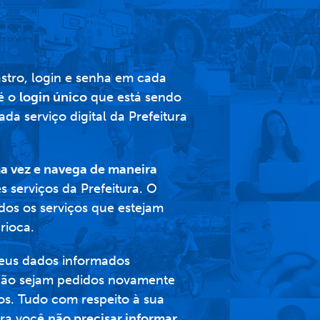
stro, login e senha em cada
 é o
login único
que está sendo
a serviço digital da Prefeitura
a vez e navega de maneira
s serviços da Prefeitura. O
dos os serviços que estejam
rioca.
eus dados informados
 não sejam pedidos novamente
os. Tudo com respeito à sua
ara você
não precisar informar