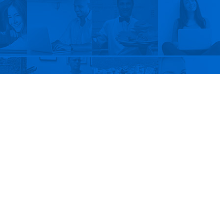
igital
ara
reunir em um só lugar todos os
Janeiro presta ao cidadão. Desde
iços com atendimento local, tudo está
do Carioca Digital.
ital
passa a ter automaticamente a sua