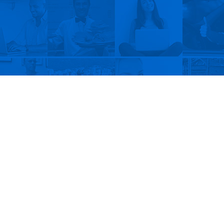
Usuários do Carioca D
O
Carioca Digital
está crescendo p
serviços
que a Prefeitura do Rio de 
serviços solicitados online até serv
sendo reunido no portal de serviços 
O
usuário registrado no Carioca Dig